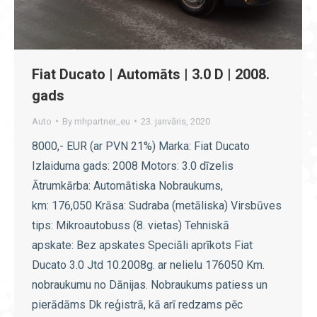
Fiat Ducato | Automāts | 3.0 D | 2008.
gads
Auto
By
mhpartner_eu
23. janvāris, 2020
8000,- EUR (ar PVN 21%) Marka: Fiat Ducato
Izlaiduma gads: 2008 Motors: 3.0 dīzelis
Ātrumkārba: Automātiska Nobraukums,
km: 176,050 Krāsa: Sudraba (metāliska) Virsbūves
tips: Mikroautobuss (8. vietas) Tehniskā
apskate: Bez apskates Speciāli aprīkots Fiat
Ducato 3.0 Jtd 10.2008g. ar nelielu 176050 Km.
nobraukumu no Dānijas. Nobraukums patiess un
pierādāms Dk reģistrā, kā arī redzams pēc