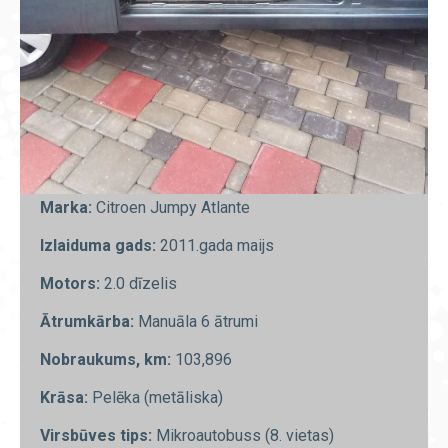
Marka:
Citroen Jumpy Atlante
Izlaiduma gads:
2011.gada maijs
Motors:
2.0 dīzelis
Ātrumkārba:
Manuāla 6 ātrumi
Nobraukums, km:
103,896
Krāsa:
Pelēka (metāliska)
Virsbūves tips:
Mikroautobuss (8. vietas)