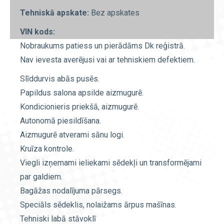
Tehniskā apskate:
Bez apskates
VIN kods:
Nobraukums patiess un pierādāms Dk reģistrā.
Nav ievesta averējusi vai ar tehniskiem defektiem.
Slīddurvis abās pusēs.
Papildus salona apsilde aizmugurē.
Kondicionieris priekšā, aizmugurē.
Autonomā piesildīšana.
Aizmugurē atverami sānu logi.
Kruīza kontrole.
Viegli izņemami ieliekami sēdekļi un transformējami
par galdiem.
Bagāžas nodalījuma pārsegs.
Speciāls sēdeklis, nolaižams ārpus mašīnas.
Tehniski labā stāvoklī